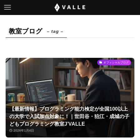
教室ブログ
– tag –
オフィシャルブログ
【最新情報】プログラミング能力検定が全国100以上
の大学で入試加点対象に！｜世田谷・狛江・成城の子
どもプログラミング教室J’VALLE
2026年1月4日