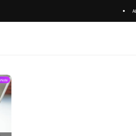
A
hNote